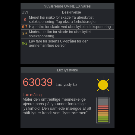
Nuværende UVINDEX varsel
UVI
Beskrivelse
Meget høj risiko for skade fra ubeskyttet
8
soleksponering. Tag ekstra forholdsregler.
6-7
Høj risiko for skade ved ubeskyttet soleksponering.
Moderat risiko for skade fra ubeskyttet
3-5
soleksponering.
Lav fare for solens UV-stråler for den
0-2
gennemsnitlige person
Lux lysstyrke
63039
Lux lysstyrke
Lux måling
Måler den omtrentlige menneskelige
øjenrespons på lys under forskellige
lysforhold. Den samlede mængde af alt
målt lys er kendt som "lysstrømmen".