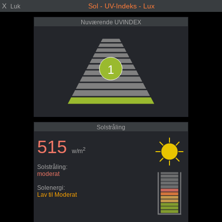
X
Sol - UV-Indeks - Lux
Luk
Nuværende UVINDEX
1
Solstråling
515
2
w/m
Solstråling:
moderat
Solenergi:
Lav til Moderat