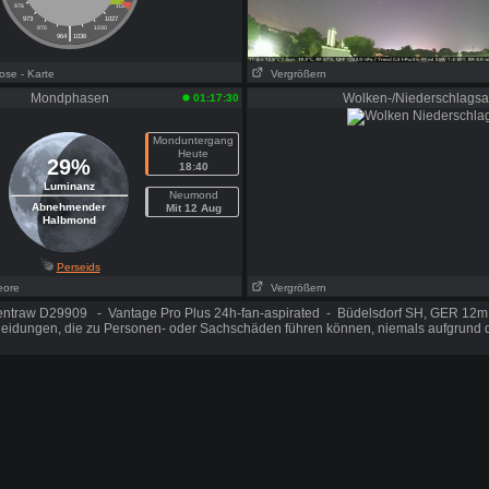
976
1024
973
1027
|
970
1030
964
1036
nose
- Karte
Vergrößern
Mondphasen
Wolken-/Niederschlagsa
01:17:30
Monduntergang
Heute
29%
18:40
Luminanz
Neumond
Abnehmender
Mit 12 Aug
Halbmond
Perseids
eore
Vergrößern
entraw D29909 - Vantage Pro Plus 24h-fan-aspirated - Büdelsdorf SH, GER 12
cheidungen, die zu Personen- oder Sachschäden führen können, niemals aufgrund d