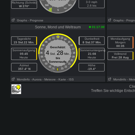
3.0 mph
Richtung (Schnitt)
SW
SO
2.6 kts
W 270°
SSW
SSO
S
Graphs
- Prognose
Graphs
- Prog
Sonne, Mond und Weltraum
01:17:30
11
13
Tageslicht
Dunkelheit
Mondaufgang
10
14
15 Std.22 Min.
09
15
8 Std.37 Min.
Morgen
08
16
00:35
Geschätzt:
07
17
Sonnenaufgang
Sonnenuntergang
4
28
06
18
05:45
Std.
Min.
21:08
Vollmond
05
19
Heute
Heute
Frei 28 Aug
bis
04
20
Sonnenaufg.
03
21
Azimut
Höhe
02
22
357.4° N
01
23
-19.4°
Mondinfo
- Aurora
- Meteore
- Karte
- ISS
Mondinfo
- Met
Cli
Treffen Sie wichtige Ents