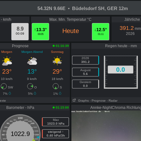
54.32N 9.66E • Büdelsdorf SH, GER 12m
 - km/h
Max. Min. Temperatur °C
Jährlich
391.2
8.9
mm
↑13.3°
↓12.5°
Heute
2026
00:09
00:05
01:11
Prognose
Regen heute - mm
01:16:39
Morgen
Morgen Abend
Sonntag
2026
391.2
0.0
23°
13°
29°
August
5.6
10 km/h
9 km/h
18 km/h
Gestern
0.0
SW
O
S
7%
5%
1%
Texte
Graphs
- Prognose
- Radar
Barometer - hPa
Annke-NightChroma Richtun
01:15:00
1000
Max
997
1003
994
1006
1023.0 hPa
991
1009
988
1012
985
1015
steigend ↑
1022.9
982
1018
0.40 hPa/3h
979
1021