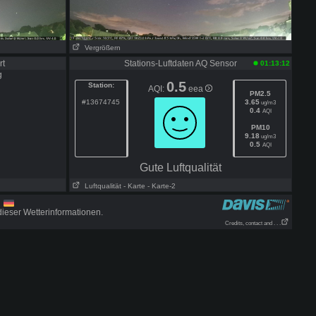
Vergrößern
rt
Stations-Luftdaten AQ Sensor
01:13:12
0.5
Station:
AQI:
eea
PM2.5
#13674745
3.65
ug/m3
0.4
AQI
PM10
9.18
ug/m3
0.5
AQI
Gute Luftqualität
Luftqualität
- Karte
- Karte-2
m
ieser Wetterinformationen.
Credits, contact and . . .