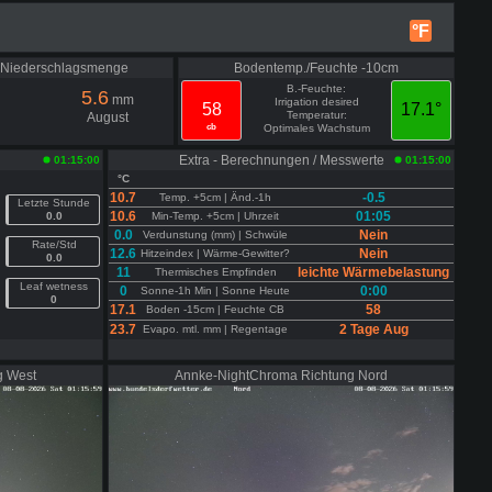
°F
e Niederschlagsmenge
Bodentemp./Feuchte -10cm
B.-Feuchte:
5.6
mm
Irrigation desired
58
17.1°
Temperatur:
August
cb
Optimales Wachstum
Extra - Berechnungen / Messwerte
01:15:00
01:15:00
°C
10.7
-0.5
Temp. +5cm | Änd.-1h
Letzte Stunde
10.6
01:05
0.0
Min-Temp. +5cm | Uhrzeit
0.0
Nein
Verdunstung (mm) | Schwüle
Rate/Std
12.6
Nein
Hitzeindex | Wärme-Gewitter?
0.0
11
leichte Wärmebelastung
Thermisches Empfinden
Leaf wetness
0
0:00
Sonne-1h Min | Sonne Heute
0
17.1
58
Boden -15cm | Feuchte CB
23.7
2 Tage Aug
Evapo. mtl. mm | Regentage
g West
Annke-NightChroma Richtung Nord