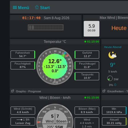
Menü
Start
01:17:41
Max Wind | Böeen
Sam 8 Aug 2026
5.9
Heute
00:09
Temperatur °C
01:15:00
Heute Abend
10
9
11
Fahrenheit
Gefühlt
8
12
54.7°
12.2°
7
13
6
12.6°
14
5
15
9°
Feuchtigkeit
Feuchtkugel
↑
13.3°
↓
12.5°
4
16
87%
11.8°
3
17
0.0°
5 km/h
2
18
Taupunkt
1
19
10.5°
0
20
SW
|
-1
21
-2
22
3%
Graphs
- Prognose
Einzelheiten
- 
Wind | Böeen - km/h
01:15:00
N
Wind (Schnitt)
Böeen (Max)
Min
NNW
NNO
4.8 km/h
NW
NO
8.9 km/h
1019.6 hPa
5
7
WNW
ONO
1 Bft
Wind
Aktuell
Wind
Böeen
W
E
Leiser Zug
4.8 km/h =
30.21 inHg
1.3 m/s
205°
SSW
WSW
OSO