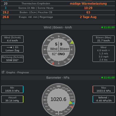
20
mäßige Wärmebelastung
Thermisches Empfinden
3
10:29
Sonne-1h Min | Sonne Heute
19.2
63
Boden -15cm | Feuchte CB
26.6
2 Tage Aug
Evapo. mtl. mm | Regentage
Wind | Böeen - km/h
21:01:00
N
Wind (Schnitt)
Böeen (Max)
NNW
NNO
4.4 km/h
NW
NO
21.7 km/h
5
9
WNW
ONO
1 Bft
Wind
Wind
Böeen
W
E
Leiser Zug
4.8 km/h =
1.3 m/s
62°
ONO
WSW
OSO
3.0 mph
Richtung (Schnitt)
SW
SO
2.6 kts
SSW 202°
SSW
SSO
S
Graphs
- Prognose
Barometer - hPa
21:01:00
1000
Min
Max
997
1003
994
1006
1020.5 hPa
1023.6 hPa
991
1009
988
1012
Aktuell
985
1015
fallend ↓
1020.6
30.14 inHg
982
1018
-0.40 hPa/3h
979
1021
976
1024
973
1027
|
970
1030
964
1036