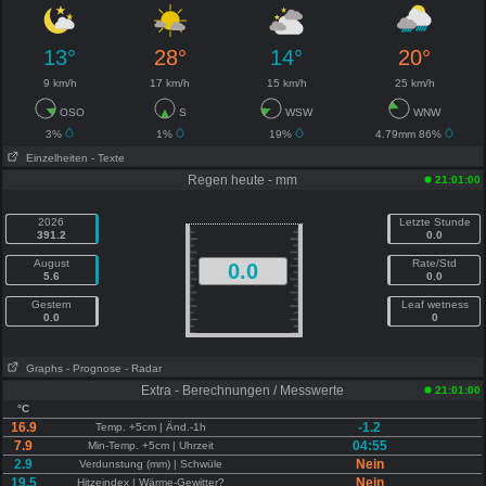
13°
28°
14°
20°
9 km/h
17 km/h
15 km/h
25 km/h
OSO
S
WSW
WNW
3%
1%
19%
4.79mm 86%
Einzelheiten
- Texte
Regen heute - mm
21:01:00
2026
Letzte Stunde
391.2
0.0
August
Rate/Std
0.0
5.6
0.0
Gestern
Leaf wetness
0.0
0
Graphs
- Prognose
- Radar
Extra - Berechnungen / Messwerte
21:01:00
°C
16.9
-1.2
Temp. +5cm | Änd.-1h
7.9
04:55
Min-Temp. +5cm | Uhrzeit
2.9
Nein
Verdunstung (mm) | Schwüle
19.5
Nein
Hitzeindex | Wärme-Gewitter?