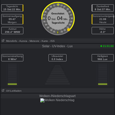
11
13
Tageslicht
Dunkelheit
10
14
15 Std.22 Min.
09
15
8 Std.37 Min.
08
16
Geschätzt:
07
17
Sonnenaufgang
Sonnenuntergang
0
04
06
18
05:47
Std.
Min.
21:08
05
19
Morgen
Heute
Tageslicht
04
20
03
21
Azimut
Höhe
02
22
298.4° WNW
01
23
-0.3°
Mondinfo
- Aurora
- Meteore
- Karte
- ISS
Solar - UV-Index - Lux
21:01:00
Sonnenstrahlung
Ultraviolet
Helligkeit
8 W/m²
0.0 Index
966 Lux
UV-Leitfaden
Wolken-/Niederschlagsart