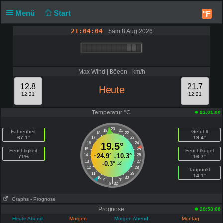
Menü
Start
°F
21:04:04
Sam 8 Aug 2026
Max Wind | Böeen - km/h
12.8
21.7
Heute
12:21
12:21
Temperatur °C
21:01:00
20
19
21
Fahrenheit
Gefühlt
18
22
67.1°
19.4°
17
23
16
19.5°
24
15
25
Feuchtigkeit
Feuchtkugel
↑
24.9°
↓
10.3°
14
26
71%
16.7°
13
27
-0.3°
12
28
Taupunkt
11
29
14.1°
10
30
|
9
31
8
32
Graphs
- Prognose
Prognose
20:58:08
Heute Abend
Morgen
Morgen Abend
Montag