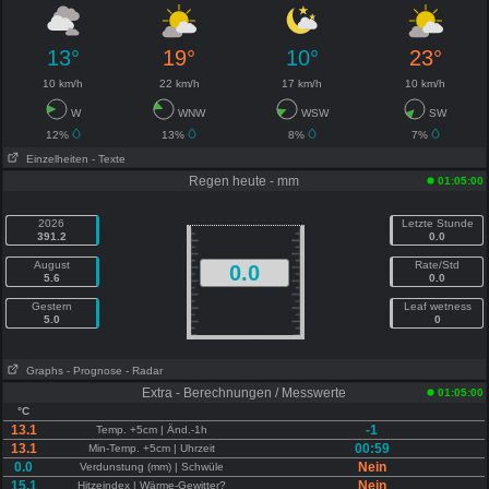
13°
19°
10°
23°
10 km/h
22 km/h
17 km/h
10 km/h
W
WNW
WSW
SW
12%
13%
8%
7%
Einzelheiten
- Texte
Regen heute - mm
01:05:00
2026
Letzte Stunde
391.2
0.0
August
Rate/Std
0.0
5.6
0.0
Gestern
Leaf wetness
5.0
0
Graphs
- Prognose
- Radar
Extra - Berechnungen / Messwerte
01:05:00
°C
13.1
-1
Temp. +5cm | Änd.-1h
13.1
00:59
Min-Temp. +5cm | Uhrzeit
0.0
Nein
Verdunstung (mm) | Schwüle
15.1
Nein
Hitzeindex | Wärme-Gewitter?