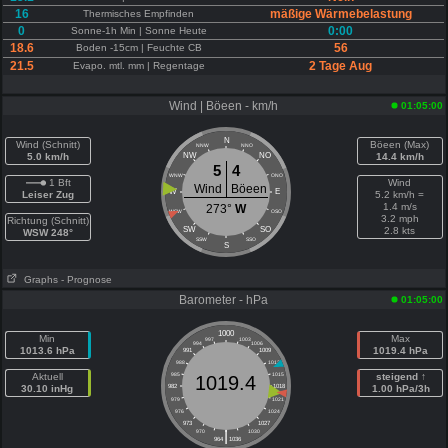
16
mäßige Wärmebelastung
Thermisches Empfinden
0
0:00
Sonne-1h Min | Sonne Heute
18.6
56
Boden -15cm | Feuchte CB
21.5
2 Tage Aug
Evapo. mtl. mm | Regentage
Wind | Böeen - km/h
01:05:00
N
Wind (Schnitt)
Böeen (Max)
NNW
NNO
5.0 km/h
NW
NO
14.4 km/h
5
4
WNW
ONO
1 Bft
Wind
Wind
Böeen
W
E
Leiser Zug
5.2 km/h =
1.4 m/s
273°
W
WSW
OSO
3.2 mph
Richtung (Schnitt)
SW
SO
2.8 kts
WSW 248°
SSW
SSO
S
Graphs
- Prognose
Barometer - hPa
01:05:00
1000
Min
Max
997
1003
994
1006
1013.6 hPa
1019.4 hPa
991
1009
988
1012
Aktuell
985
1015
steigend ↑
1019.4
30.10 inHg
982
1018
1.00 hPa/3h
979
1021
976
1024
973
1027
|
970
1030
964
1036