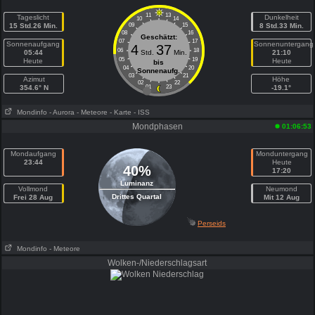
11
13
Tageslicht
Dunkelheit
10
14
15 Std.26 Min.
09
15
8 Std.33 Min.
08
16
Geschätzt:
07
17
Sonnenaufgang
Sonnenuntergang
4
37
06
18
05:44
Std.
Min.
21:10
05
19
Heute
Heute
bis
04
20
Sonnenaufg.
03
21
Azimut
Höhe
02
22
354.6° N
01
23
-19.1°
Mondinfo
- Aurora
- Meteore
- Karte
- ISS
Mondphasen
01:06:53
Mondaufgang
Monduntergang
23:44
Heute
40%
17:20
Luminanz
Vollmond
Neumond
Drittes Quartal
Frei 28 Aug
Mit 12 Aug
Perseids
Mondinfo
- Meteore
Wolken-/Niederschlagsart