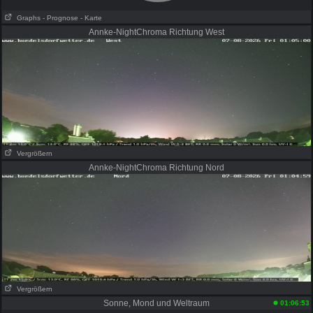
Graphs
- Prognose
- Karte
Annke-NightChroma Richtung West
Vergrößern
Annke-NightChroma Richtung Nord
Vergrößern
Sonne, Mond und Weltraum
01:06:53