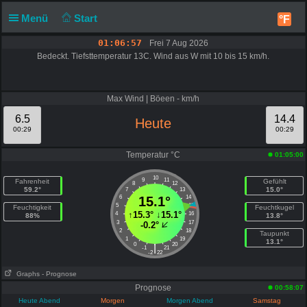
Menü
Start
°F
01:06:57
Frei 7 Aug 2026
Bedeckt. Tiefsttemperatur 13C. Wind aus W mit 10 bis 15 km/h.
Max Wind | Böeen - km/h
6.5
14.4
Heute
00:29
00:29
Temperatur °C
01:05:00
10
9
11
Fahrenheit
Gefühlt
8
12
59.2°
15.0°
7
13
6
15.1°
14
5
15
Feuchtigkeit
Feuchtkugel
↑
15.3°
↓
15.1°
4
16
88%
13.8°
3
17
-0.2°
2
18
Taupunkt
1
19
13.1°
0
20
|
-1
21
-2
22
Graphs
- Prognose
Prognose
00:58:07
Heute Abend
Morgen
Morgen Abend
Samstag