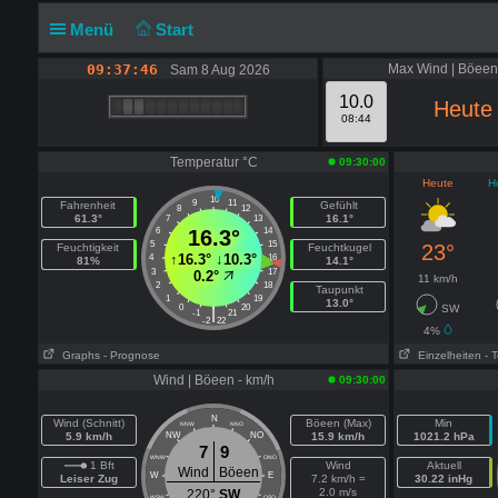
Menü
Start
09:37:47
Max Wind | Böeen
Sam 8 Aug 2026
10.0
Heute
08:44
Temperatur °C
09:30:00
Heute
H
10
9
11
Fahrenheit
Gefühlt
8
12
61.3°
16.1°
7
13
6
16.3°
14
5
15
23°
Feuchtigkeit
Feuchtkugel
↑
16.3°
↓
10.3°
4
16
81%
14.1°
3
17
0.2°
11 km/h
2
18
Taupunkt
1
19
13.0°
0
20
SW
|
-1
21
-2
22
4%
Graphs
- Prognose
Einzelheiten
- 
Wind | Böeen - km/h
09:30:00
N
Wind (Schnitt)
Böeen (Max)
Min
NNW
NNO
5.9 km/h
NW
NO
15.9 km/h
1021.2 hPa
7
9
WNW
ONO
1 Bft
Wind
Aktuell
Wind
Böeen
W
E
Leiser Zug
7.2 km/h =
30.22 inHg
2.0 m/s
220°
SW
WSW
OSO