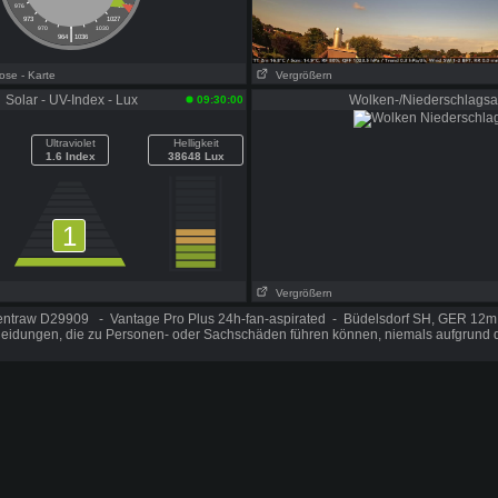
976
1024
973
1027
|
970
1030
964
1036
nose
- Karte
Vergrößern
Solar - UV-Index - Lux
Wolken-/Niederschlagsa
09:30:00
Ultraviolet
Helligkeit
1.6 Index
38648 Lux
1
Vergrößern
entraw D29909 - Vantage Pro Plus 24h-fan-aspirated - Büdelsdorf SH, GER 12
cheidungen, die zu Personen- oder Sachschäden führen können, niemals aufgrund d