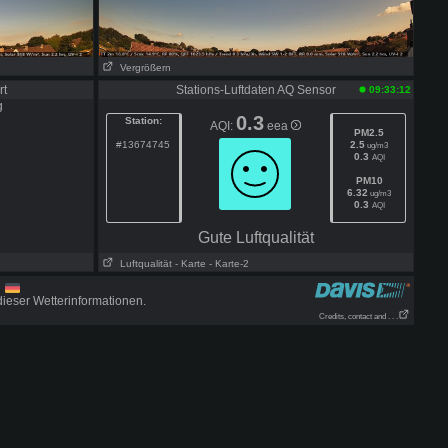
Vergrößern
rt
Stations-Luftdaten AQ Sensor
09:33:12
0.3
Station:
AQI:
eea
PM2.5
#13674745
2.5
ug/m3
0.3
AQI
PM10
6.32
ug/m3
0.3
AQI
Gute Luftqualität
Luftqualität
- Karte
- Karte-2
m
ieser Wetterinformationen.
Credits, contact and . . .