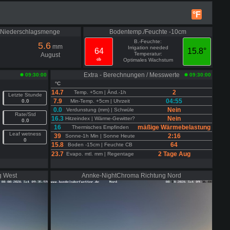
°F
e Niederschlagsmenge
Bodentemp./Feuchte -10cm
B.-Feuchte:
5.6
mm
Irrigation needed
64
15.8°
Temperatur:
August
cb
Optimales Wachstum
Extra - Berechnungen / Messwerte
09:30:00
09:30:00
°C
14.7
2
Temp. +5cm | Änd.-1h
Letzte Stunde
7.9
04:55
0.0
Min-Temp. +5cm | Uhrzeit
0.0
Nein
Verdunstung (mm) | Schwüle
Rate/Std
16.3
Nein
Hitzeindex | Wärme-Gewitter?
0.0
16
mäßige Wärmebelastung
Thermisches Empfinden
Leaf wetness
39
2:16
Sonne-1h Min | Sonne Heute
0
15.8
64
Boden -15cm | Feuchte CB
23.7
2 Tage Aug
Evapo. mtl. mm | Regentage
g West
Annke-NightChroma Richtung Nord