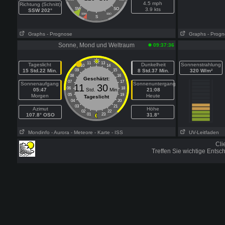
4.5 mph
Richtung (Schnitt)
SW
SO
3.9 kts
SSW 202°
SSW
SSO
S
Graphs
- Prognose
Graphs
- Prog
Sonne, Mond und Weltraum
09:37:36
11
13
Tageslicht
Dunkelheit
Sonnenstrahlung
10
14
15 Std.22 Min.
09
15
8 Std.37 Min.
320 W/m²
08
16
Geschätzt:
07
17
Sonnenaufgang
Sonnenuntergang
11
30
06
18
05:47
Std.
Min.
21:08
05
19
Morgen
Heute
Tageslicht
04
20
03
21
Azimut
Höhe
02
22
107.8° OSO
01
23
31.8°
Mondinfo
- Aurora
- Meteore
- Karte
- ISS
UV-Leitfaden
Cli
Treffen Sie wichtige Ents