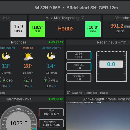
54.32N 9.66E • Büdelsdorf SH, GER 12m
 - km/h
Max. Min. Temperatur °C
Jährlich
391.2
15.9
mm
↑16.3°
↓10.3°
Heute
2026
08:44
09:19
05:06
Prognose
Regen heute - mm
09:29:27
eute Abend
Morgen
Morgen Abend
2026
391.2
0.0
13°
28°
14°
August
5.6
9 km/h
18 km/h
16 km/h
Gestern
0.0
OSO
S
WSW
5%
2%
22%
Texte
Graphs
- Prognose
- Radar
Barometer - hPa
Annke-NightChroma Richtun
09:30:00
1000
Max
997
1003
994
1006
1023.5 hPa
991
1009
988
1012
985
1015
steigend ↑
1023.5
982
1018
0.40 hPa/3h
979
1021